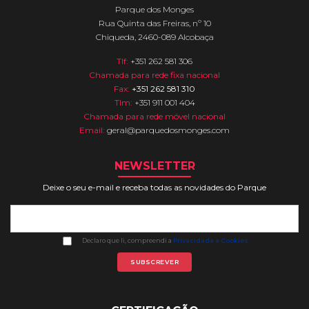
Parque dos Monges
Rua Quinta das Freiras, nº 10
Chiqueda, 2460-089 Alcobaça
Tlf:
+351 262 581 306
Chamada para rede fixa nacional
Fax:
+351 262 581 310
Tlm:
+351 911 001 404
Chamada para rede móvel nacional
Email:
geral@parquedosmonges.com
NEWSLETTER
Deixe o seu e-mail e receba todas as novidades do Parque
Declaro que li, compreendi a
Privacidade e Cookies