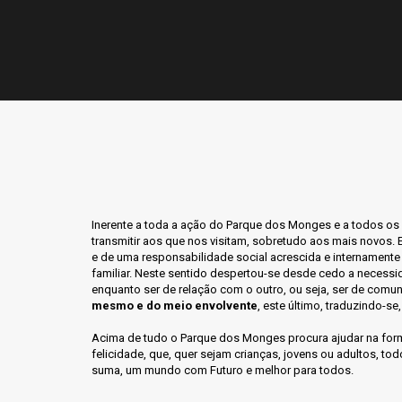
Inerente a toda a ação do Parque dos Monges e a todos os 
transmitir aos que nos visitam, sobretudo aos mais novos
e de uma responsabilidade social acrescida e internamente
familiar. Neste sentido despertou-se desde cedo a necess
enquanto ser de relação com o outro, ou seja, ser de comu
mesmo e do meio envolvente
, este último, traduzindo-
Acima de tudo o Parque dos Monges procura ajudar na form
felicidade, que, quer sejam crianças, jovens ou adultos, 
suma, um mundo com Futuro e melhor para todos.