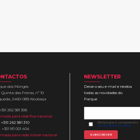
ONTACTOS
NEWSLETTER
que dos Monges
Deixe o seu e-mail e receba
Quinta das Freiras, nº 10
todas as novidades do
queda, 2460-089 Alcobaça
Parque
+351 262 581 306
mada para rede fixa nacional
+351 262 581 310
Declaro que li, compreendi a
Privacidade e Cookies
:
+351 911 001 404
mada para rede móvel nacional