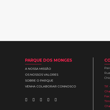
PARQUE DOS MONGES
C
Par
A NOSSA MISSÃO
Rua 
OS NOSSOS VALORES
Chi
SOBRE O PARQUE
VENHA COLABORAR CONNOSCO
Tlf:
Cha
Fax:
Tlm
Cha