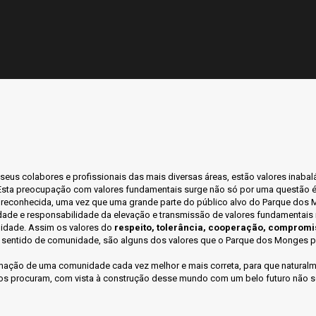
seus colabores e profissionais das mais diversas áreas, estão valores inaba
. Esta preocupação com valores fundamentais surge não só por uma questão 
 reconhecida, uma vez que uma grande parte do público alvo do Parque dos Mo
idade e responsabilidade da elevação e transmissão de valores fundamentais
nidade. Assim os valores do
respeito, tolerância, cooperação, compromiss
se, sentido de comunidade, são alguns dos valores que o Parque dos Monges p
ação de uma comunidade cada vez melhor e mais correta, para que naturalme
todos procuram, com vista à construção desse mundo com um belo futuro não 